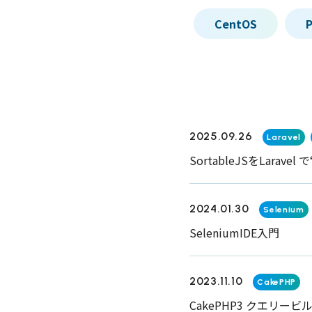
CentOS
P
2025.09.26
Laravel
SortableJSをLarav
2024.01.30
Selenium
SeleniumIDE入門
2023.11.10
CakePHP
CakePHP3 クエリー