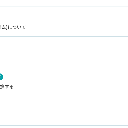
ベム)について
ド
換する