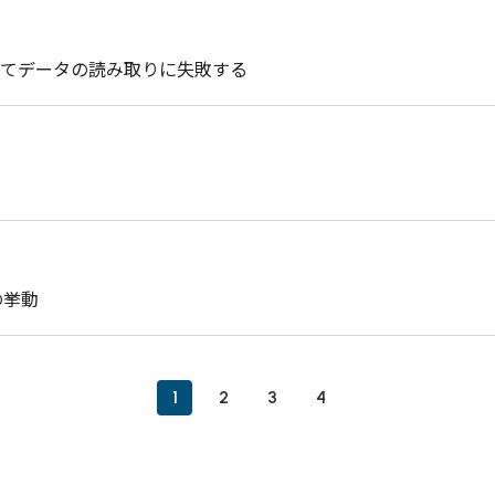
てデータの読み取りに失敗する
の挙動
1
2
3
4