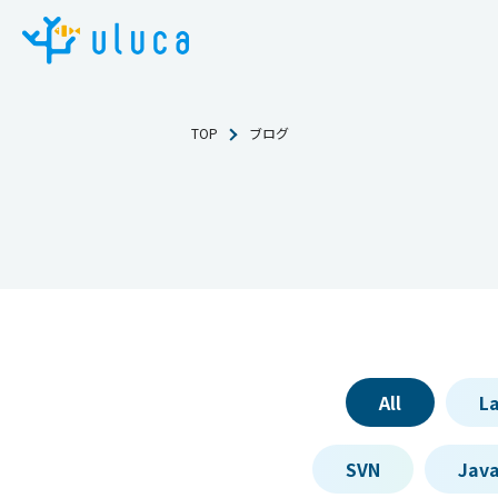
TOP
ブログ
All
La
SVN
Java